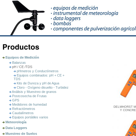
Equipos de Medición
Balanzas
pH / CE /TDS
pHmetros y Conductí­metros
Equipos combinados: pH + CE +
TDS
Kits de Dureza y pH de Agua
Cloro - Oxígeno disuelto - Turbidez
Análisis y Muestreo de granos
Postcosecha de Frutas
GPS
Medidores de humedad
DELMHORST 
Refractómetros
Y CONCR
Caudalímetros
Equipos portátiles varios
Meteorología
Data Loggers
Muestreo de Suelos