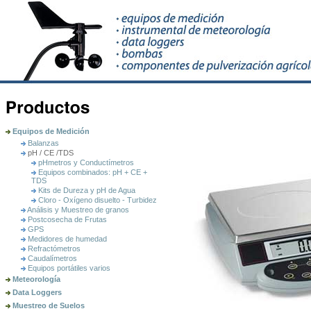
Equipos de Medición
Balanzas
pH / CE /TDS
pHmetros y Conductí­metros
Equipos combinados: pH + CE +
TDS
Kits de Dureza y pH de Agua
Cloro - Oxígeno disuelto - Turbidez
Análisis y Muestreo de granos
Postcosecha de Frutas
GPS
Medidores de humedad
Refractómetros
Caudalímetros
Equipos portátiles varios
Meteorología
Data Loggers
Muestreo de Suelos