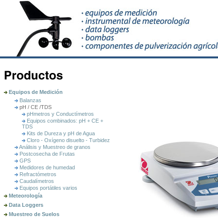
Equipos de Medición
Balanzas
pH / CE /TDS
pHmetros y Conductí­metros
Equipos combinados: pH + CE +
TDS
Kits de Dureza y pH de Agua
Cloro - Oxígeno disuelto - Turbidez
Análisis y Muestreo de granos
Postcosecha de Frutas
GPS
Medidores de humedad
Refractómetros
Caudalímetros
Equipos portátiles varios
Meteorología
Data Loggers
Muestreo de Suelos