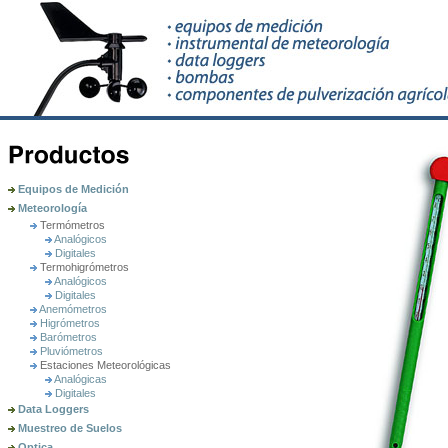
Equipos de Medición
Meteorología
Termómetros
Analógicos
Digitales
Termohigrómetros
Analógicos
Digitales
Anemómetros
Higrómetros
Barómetros
Pluviómetros
Estaciones Meteorológicas
Analógicas
Digitales
Data Loggers
Muestreo de Suelos
Optica