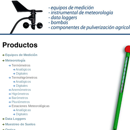
Equipos de Medición
Meteorología
Termómetros
Analógicos
Digitales
Termohigrómetros
Analógicos
Digitales
Anemómetros
Higrómetros
Barómetros
Pluviómetros
Estaciones Meteorológicas
Analógicas
Digitales
Data Loggers
Muestreo de Suelos
Optica