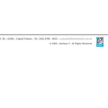
. 36 – (1426) – Capital Federal – Tel.: (011) 4786 – 8210 –
consultas@interfasetres.com.ar
© 2008.- interfase 3 - All Rights Reserved