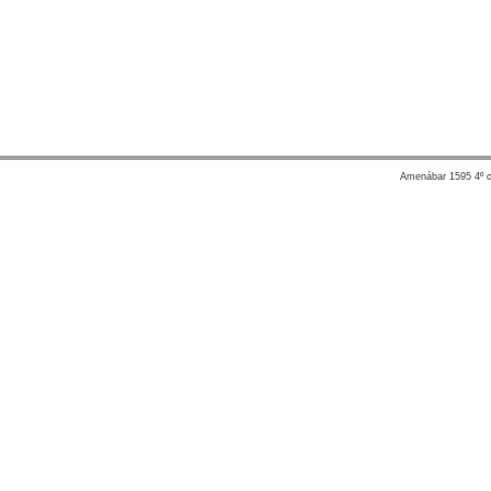
Amenábar 1595 4º of