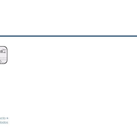
ucto
»
 todos