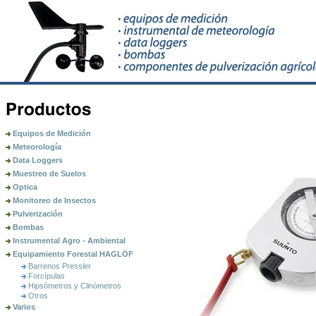
Equipos de Medición
Meteorología
Data Loggers
Muestreo de Suelos
Optica
Monitoreo de Insectos
Pulverización
Bombas
Instrumental Agro - Ambiental
Equipamiento Forestal HAGLÖF
Barrenos Pressler
Forcípulas
Hipsómetros y Clinómetros
Otros
Varios