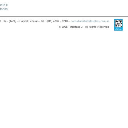
ucto
»
 todos
. 36 – (1426) – Capital Federal – Tel.: (011) 4786 – 8210 –
consultas@interfasetres.com.ar
© 2008.- interfase 3 - All Rights Reserved