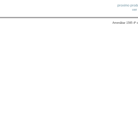
proximo prod
ver
Amenábar 1595 4º of