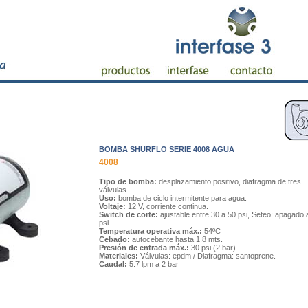
BOMBA SHURFLO SERIE 4008 AGUA
4008
Tipo de bomba:
desplazamiento positivo, diafragma de tres
válvulas.
Uso:
bomba de ciclo intermitente para agua.
Voltaje:
12 V, corriente continua.
Switch de corte:
ajustable entre 30 a 50 psi, Seteo: apagado 
psi.
Temperatura operativa máx.:
54ºC
Cebado:
autocebante hasta 1.8 mts.
Presión de entrada máx.:
30 psi (2 bar).
Materiales:
Válvulas: epdm / Diafragma: santoprene.
Caudal:
5.7 lpm a 2 bar