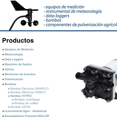
Equipos de Medición
Meteorología
Data Loggers
Muestreo de Suelos
Optica
Monitoreo de Insectos
Pulverización
Bombas
Bombas Eléctricas SHURFLO
Bombas Eléctricas REMCO
Bombas HYPRO
Bombas centrífugas
Bombas de rodillos
Bombas UDOR
Instrumental Agro - Ambiental
Equipamiento Forestal HAGLÖF